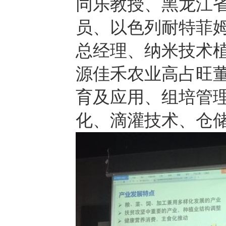
同乐教授、黑龙江
员、以色列耐特菲
总经理、纳米技术
源佳禾农业高占旺
育及应用、组培管
化、滴灌技术、仓