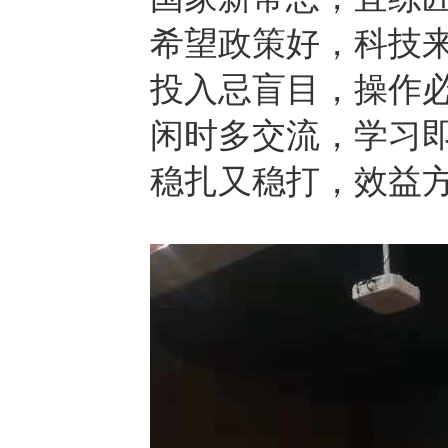
希望政策好，科技
投入忌盲目，操作
闲时多交流，学习
稳扎又稳打，效益