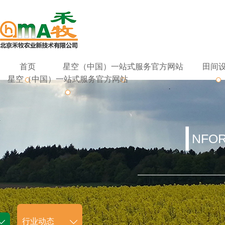
首页
星空（中国）一站式服务官方网站
田间
星空（中国）一站式服务官方网站
I
NFOR
行业动态