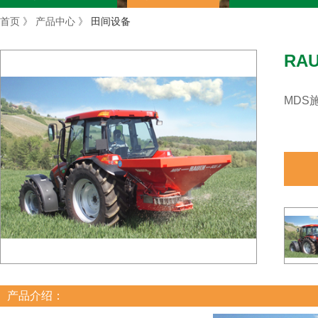
首页
产品中心
田间设备
》
》
RA
MDS
产品介绍：