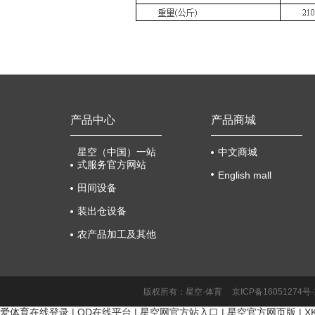
产品中心
产品商城
星空（中国）一站
中文商城
式服务官方网站
English mall
田间设备
装出仓设备
农产品加工及其他
版权所有：星空·体育
京ICP备16051274
爱体育在线登录
|
OD在线平台
|
星空网官方站入口
|
星空官方网页版
|
X